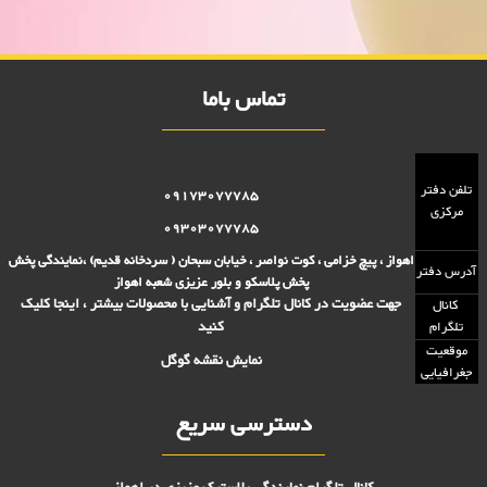
5000 تومانی, فروش پلاسکو 2000 تومانی, پلاسکو 2000 فروش, پلاسکو
5000 فروش
تماس باما
تلفن دفتر
09173077785
مرکزی
09303077785
اهواز ، پیچ خزامی ، کوت نواصر ، خیابان سبحان ( سردخانه قدیم) ،نمایندگی پخش
آدرس دفتر
پخش پلاسکو و بلور عزیزی شعبه اهواز
جهت عضویت در کانال تلگرام و آشنایی با محصولات بیشتر ، اینجا کلیک
کانال
کنید
تلگرام
موقعیت
نمایش نقشه گوگل
جغرافیایی
دسترسی سریع