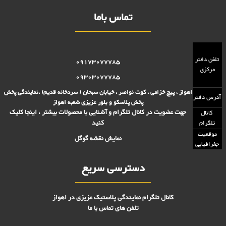
تماس باما
تلفن دفتر
09173077785
مرکزی
09303077785
اهواز ، پیچ خزامی ، کوت نواصر ، خیابان سبحان ( سردخانه قدیم) ،نمایندگی پخش
آدرس دفتر
پخش پلاسکو و بلور عزیزی شعبه اهواز
جهت عضویت در کانال تلگرام و آشنایی با محصولات بیشتر ، اینجا کلیک
کانال
کنید
تلگرام
موقعیت
نمایش نقشه گوگل
جغرافیایی
دسترسی سریع
کانال تلگرام نمایندگی پلاستیک عزیزی در اهواز
تلفن های تماس با ما