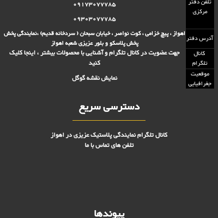
تلفن دفتر
09173077785
مرکزی
09303077785
اهواز ، پیچ خزامی ، کوت نواصر ، خیابان سبحان ( سردخانه قدیم) ،نمایندگی پخش
آدرس دفتر
پخش پلاسکو و بلور عزیزی شعبه اهواز
جهت عضویت در کانال تلگرام و آشنایی با محصولات بیشتر ، اینجا کلیک
کانال
کنید
تلگرام
موقعیت
نمایش نقشه گوگل
جغرافیایی
دسترسی سریع
کانال تلگرام نمایندگی پلاستیک عزیزی در اهواز
تلفن های تماس با ما
پیوندها