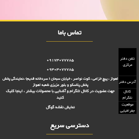
تومانی,فروش بلوز 2000 تومانی,فروش بلور 5000 تومانی ,فروش پلاسکو
5000 تومانی, فروش پلاسکو 2000 تومانی, پلاسکو 2000 فروش, پلاسکو
5000 فروش
تماس باما
تلفن دفتر
09173077785
مرکزی
09303077785
اهواز ، پیچ خزامی ، کوت نواصر ، خیابان سبحان ( سردخانه قدیم) ،نمایندگی پخش
آدرس دفتر
پخش پلاسکو و بلور عزیزی شعبه اهواز
جهت عضویت در کانال تلگرام و آشنایی با محصولات بیشتر ، اینجا کلیک
کانال
کنید
تلگرام
موقعیت
نمایش نقشه گوگل
جغرافیایی
دسترسی سریع