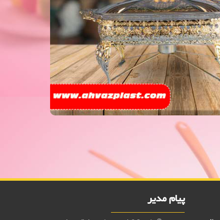
فروش ویژه سوفله خوری دیانا طلایی 10000 فروش,نمایندگی پلاستیک عزیزی در اهواز,پلاستیک 10000 فروش,پلاستیک 15000 فروش,بلور 10000 فروش,بلور 15000 فروش,فروش پلاستیک 10000
تومانی,فروش پلاستیک 15000 تومانی,فروش بلوز 10000 تومانی, دکوری فروش بلور 15000 تومانی , دکوریجات فروش پلاسکو 15000 تومانی, فروش پلاسکو 10000 تومانی, پلاسکو 10000 فروش,
پیام مدیر