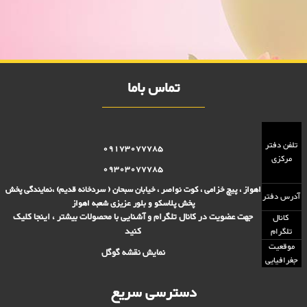
بطری آبخوری دسته دار گرد پرشین
بطري ابخوري گرد پرشين حراجي 25000 فروش
تماس باما
تلفن دفتر
09173077785
مرکزی
09303077785
اهواز ، پیچ خزامی ، کوت نواصر ، خیابان سبحان ( سردخانه قدیم) ،نمایندگی پخش
آدرس دفتر
پخش پلاسکو و بلور عزیزی شعبه اهواز
جهت عضویت در کانال تلگرام و آشنایی با محصولات بیشتر ، اینجا کلیک
کانال
کنید
تلگرام
موقعیت
نمایش نقشه گوگل
جغرافیایی
دسترسی سریع