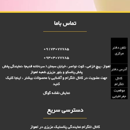
5000 تومانی, فروش پلاسکو 2000 تومانی, پلاسکو 2000 فروش, پلاسکو
5000 فروش
تماس باما
تلفن دفتر
09173077785
مرکزی
09303077785
اهواز ، پیچ خزامی ، کوت نواصر ، خیابان سبحان ( سردخانه قدیم) ،نمایندگی پخش
آدرس دفتر
پخش پلاسکو و بلور عزیزی شعبه اهواز
جهت عضویت در کانال تلگرام و آشنایی با محصولات بیشتر ، اینجا کلیک
کانال
کنید
تلگرام
موقعیت
نمایش نقشه گوگل
جغرافیایی
دسترسی سریع
کانال تلگرام نمایندگی پلاستیک عزیزی در اهواز