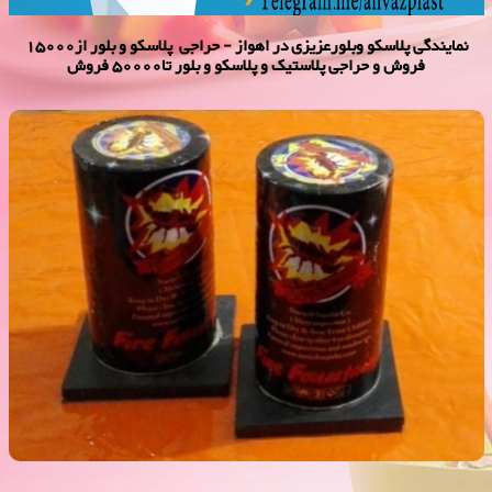
نمایندگی پلاسكو وبلورعزیزی در اهواز - حراجی پلاسکو و بلور از15000
فروش و حراجی پلاستیک و پلاسکو و بلور تا50000 فروش