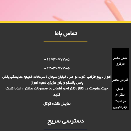
تومانی,فروش بلوز 2000 تومانی,فروش بلور 5000 تومانی ,فروش پلاسکو
5000 تومانی, فروش پلاسکو 2000 تومانی, پلاسکو 2000 فروش, پلاسکو
5000 فروش
تماس باما
تلفن دفتر
09173077785
مرکزی
09303077785
اهواز ، پیچ خزامی ، کوت نواصر ، خیابان سبحان ( سردخانه قدیم) ،نمایندگی پخش
آدرس دفتر
پخش پلاسکو و بلور عزیزی شعبه اهواز
جهت عضویت در کانال تلگرام و آشنایی با محصولات بیشتر ، اینجا کلیک
کانال
کنید
تلگرام
موقعیت
نمایش نقشه گوگل
جغرافیایی
دسترسی سریع