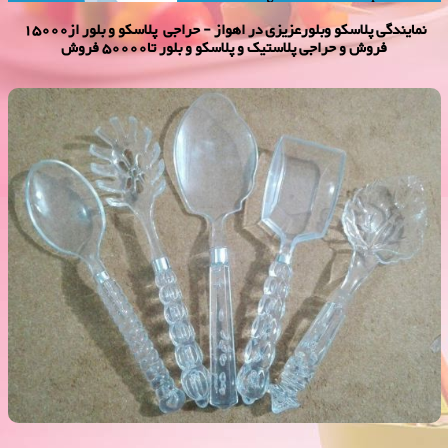
نمایندگی پلاسكو وبلورعزیزی در اهواز - حراجی پلاسکو و بلور از15000
فروش و حراجی پلاستیک و پلاسکو و بلور تا50000 فروش