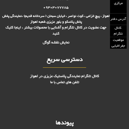
مرکزی
09303077785
اهواز ، پیچ خزامی ، کوت نواصر ، خیابان سبحان ( سردخانه قدیم) ،نمایندگی پخش
آدرس دفتر
پخش پلاسکو و بلور عزیزی شعبه اهواز
جهت عضویت در کانال تلگرام و آشنایی با محصولات بیشتر ، اینجا کلیک
کانال
کنید
تلگرام
موقعیت
نمایش نقشه گوگل
جغرافیایی
دسترسی سریع
کانال تلگرام نمایندگی پلاستیک عزیزی در اهواز
تلفن های تماس با ما
پیوندها