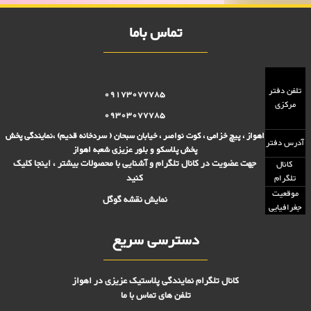
تماس باما
تلفن دفتر
09173077785
مرکزی
09303077785
اهواز ، پیچ خزامی ، کوت نواصر ، خیابان سبحان ( سردخانه قدیم) ،نمایندگی پخش
آدرس دفتر
پخش پلاسکو و بلور عزیزی شعبه اهواز
جهت عضویت در کانال تلگرام و آشنایی با محصولات بیشتر ، اینجا کلیک
کانال
کنید
تلگرام
موقعیت
نمایش نقشه گوگل
جغرافیایی
دسترسی سریع
کانال تلگرام نمایندگی پلاستیک عزیزی در اهواز
تلفن های تماس با ما