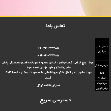
تومانی,فروش بلوز 2000 تومانی,فروش بلور 5000 تومانی ,فروش پلاسکو
5000 تومانی, فروش پلاسکو 2000 تومانی, پلاسکو 2000 فروش, پلاسکو
5000 فروش
تماس باما
تلفن دفتر
09173077785
مرکزی
09303077785
اهواز ، پیچ خزامی ، کوت نواصر ، خیابان سبحان ( سردخانه قدیم) ،نمایندگی پخش
آدرس دفتر
پخش پلاسکو و بلور عزیزی شعبه اهواز
جهت عضویت در کانال تلگرام و آشنایی با محصولات بیشتر ، اینجا کلیک
کانال
کنید
تلگرام
موقعیت
نمایش نقشه گوگل
جغرافیایی
دسترسی سریع