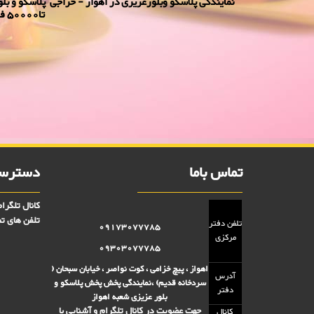
تا50000 فروش
جا کره ای کریستال بهاره 2000 فروش
تومانی,فروش پلاستیک 5000 تومانی,فروش بلوز 2000 تومانی,فروش بلور 5000 تومانی ,فروش پلاسکو 5000 تومانی, فروش پلاسکو 2000 تومانی, پلاسکو 2000 فروش, پلاسکو 5000 فروش
تماس باما
دسترسی
کانال تلگرا
تلفن های تم
تلفن دفتر
09173077785
مرکزی
09303077785
اهواز ، پیچ خزامی ، کوت نواصر ، خیابان سبحان (
آدرس
سردخانه قدیم) ،نمایندگی پخش پخش پلاسکو و
دفتر
بلور عزیزی شعبه اهواز
جهت عضویت در کانال تلگرام و آشنایی با
کانال