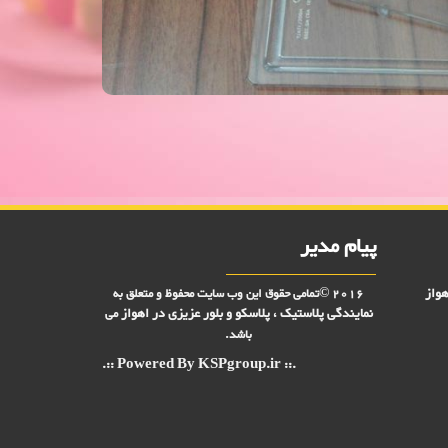
فروش ویژه جا کره ای کریستال بهاره 2000 فروش,نمایندگی پلاستیک عزیزی در اهواز,پلاستیک 2000 فروش,پلاستیک 5000 فروش,بلور 2000 فروش,بلور 5000 فروش,فروش پلاستیک 2000
پیام مدیر
هواز
2016 ©تمامی حقوق این وب سایت محفوظ و متعلق به
نمایندگی پلاستیک ، پلاسکو و بلور عزیزی در
اهواز
می
باشد.
.:: Powered By KSPgroup.ir ::.