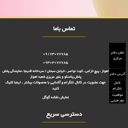
فروش,فروش پلاستیک 2000 تومانی,فروش پلاستیک 5000 تومانی,فروش
بلوز 2000 تومانی,فروش بلور 5000 تومانی ,فروش پلاسکو 5000 تومانی,
فروش پلاسکو 2000 تومانی, پلاسکو 2000 فروش, پلاسکو 5000 فروش
تماس باما
تلفن دفتر
09173077785
مرکزی
09303077785
اهواز ، پیچ خزامی ، کوت نواصر ، خیابان سبحان ( سردخانه قدیم) ،نمایندگی پخش
آدرس دفتر
پخش پلاسکو و بلور عزیزی شعبه اهواز
جهت عضویت در کانال تلگرام و آشنایی با محصولات بیشتر ، اینجا کلیک
کانال
کنید
تلگرام
موقعیت
نمایش نقشه گوگل
جغرافیایی
دسترسی سریع