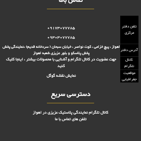
تماس باما
تلفن دفتر
09173077785
مرکزی
09303077785
اهواز ، پیچ خزامی ، کوت نواصر ، خیابان سبحان ( سردخانه قدیم) ،نمایندگی پخش
آدرس دفتر
پخش پلاسکو و بلور عزیزی شعبه اهواز
جهت عضویت در کانال تلگرام و آشنایی با محصولات بیشتر ، اینجا کلیک
کانال
کنید
تلگرام
موقعیت
نمایش نقشه گوگل
جغرافیایی
دسترسی سریع
کانال تلگرام نمایندگی پلاستیک عزیزی در اهواز
تلفن های تماس با ما