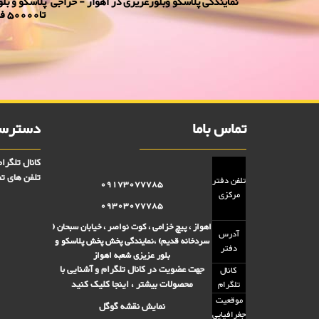
تا50000 فروش
فریزری درخشان 5 تایی 2000 فروش
تومانی,فروش پلاستیک 5000 تومانی,فروش بلوز 2000 تومانی,فروش بلور 5000 تومانی ,فروش پلاسکو 5000 تومانی, فروش پلاسکو 2000 تومانی, پلاسکو 2000 فروش, پلاسکو 5000 فروش
تماس باما
دسترسی
کانال تلگرا
تلفن های تم
تلفن دفتر
09173077785
مرکزی
09303077785
اهواز ، پیچ خزامی ، کوت نواصر ، خیابان سبحان (
آدرس
سردخانه قدیم) ،نمایندگی پخش پخش پلاسکو و
دفتر
بلور عزیزی شعبه اهواز
جهت عضویت در کانال تلگرام و آشنایی با
کانال
محصولات بیشتر ، اینجا کلیک کنید
تلگرام
موقعیت
نمایش نقشه گوگل
جغرافیایی