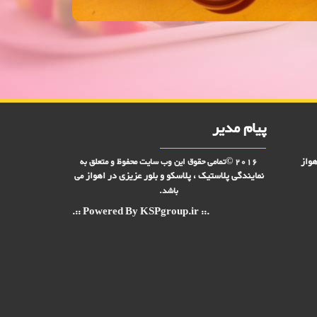
فروش ویژه فریزری درخشان 5 تایی 2000 فروش,نمایندگی پلاستیک عزیزی در اهواز,پلاستیک 2000 فروش,پلاستیک 5000 فروش,بلور 2000 فروش,بلور 5000 فروش,فروش پلاستیک 2000
پیام مدیر
هواز
2016 ©تمامی حقوق این وب سایت محفوظ و متعلق به
نمایندگی پلاستیک ، پلاسکو و بلور عزیزی در
اهواز
می
باشد.
.:: Powered By KSPgroup.ir ::.