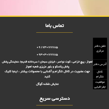
تومانی,فروش بلوز 2000 تومانی,فروش بلور 5000 تومانی ,فروش پلاسکو
5000 تومانی, فروش پلاسکو 2000 تومانی, پلاسکو 2000 فروش, پلاسکو
5000 فروش
تماس باما
تلفن دفتر
09173077785
مرکزی
09303077785
اهواز ، پیچ خزامی ، کوت نواصر ، خیابان سبحان ( سردخانه قدیم) ،نمایندگی پخش
آدرس دفتر
پخش پلاسکو و بلور عزیزی شعبه اهواز
جهت عضویت در کانال تلگرام و آشنایی با محصولات بیشتر ، اینجا کلیک
کانال
کنید
تلگرام
موقعیت
نمایش نقشه گوگل
جغرافیایی
دسترسی سریع