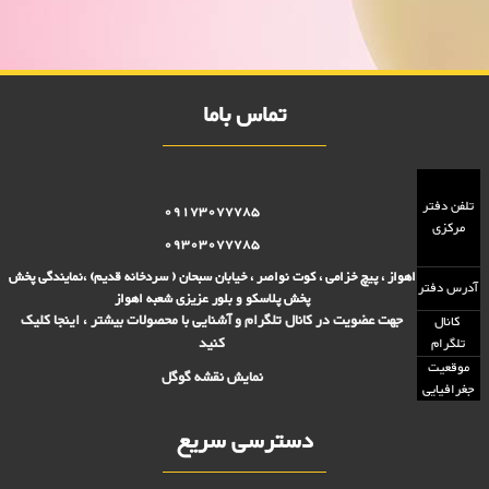
تومانی,فروش بلوز 2000 تومانی,فروش بلور 5000 تومانی ,فروش پلاسکو
5000 تومانی, فروش پلاسکو 2000 تومانی, پلاسکو 2000 فروش, پلاسکو
5000 فروش
تماس باما
تلفن دفتر
09173077785
مرکزی
09303077785
اهواز ، پیچ خزامی ، کوت نواصر ، خیابان سبحان ( سردخانه قدیم) ،نمایندگی پخش
آدرس دفتر
پخش پلاسکو و بلور عزیزی شعبه اهواز
جهت عضویت در کانال تلگرام و آشنایی با محصولات بیشتر ، اینجا کلیک
کانال
کنید
تلگرام
موقعیت
نمایش نقشه گوگل
جغرافیایی
دسترسی سریع