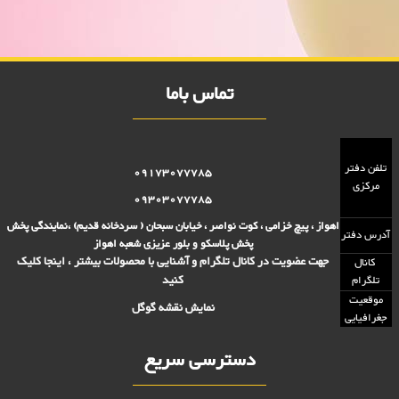
تومانی,فروش بلوز 2000 تومانی,فروش بلور 5000 تومانی ,فروش پلاسکو
5000 تومانی, فروش پلاسکو 2000 تومانی, پلاسکو 2000 فروش, پلاسکو
5000 فروش
تماس باما
تلفن دفتر
09173077785
مرکزی
09303077785
اهواز ، پیچ خزامی ، کوت نواصر ، خیابان سبحان ( سردخانه قدیم) ،نمایندگی پخش
آدرس دفتر
پخش پلاسکو و بلور عزیزی شعبه اهواز
جهت عضویت در کانال تلگرام و آشنایی با محصولات بیشتر ، اینجا کلیک
کانال
کنید
تلگرام
موقعیت
نمایش نقشه گوگل
جغرافیایی
دسترسی سریع